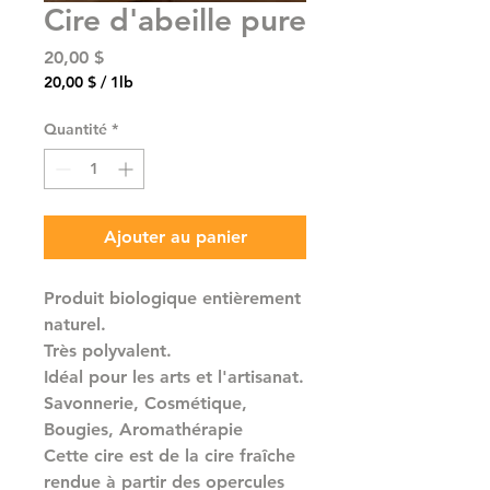
Cire d'abeille pure
Prix
20,00 $
20,00 $
/
1lb
20,00 $
pour
Quantité
*
1
Livre
Ajouter au panier
Produit biologique entièrement
naturel.
Très polyvalent.
Idéal pour les arts et l'artisanat.
Savonnerie, Cosmétique,
Bougies, Aromathérapie
Cette cire est de la cire fraîche
rendue à partir des opercules